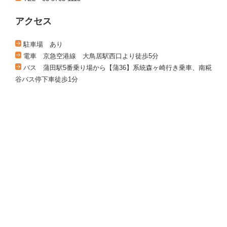
アクセス
駐車場 あり
電車 京急空港線 大鳥居駅西口より徒歩5分
バス 蒲田駅5番乗り場から【蒲36】系統森ヶ崎行き乗車、南糀
谷バス停下車徒歩1分